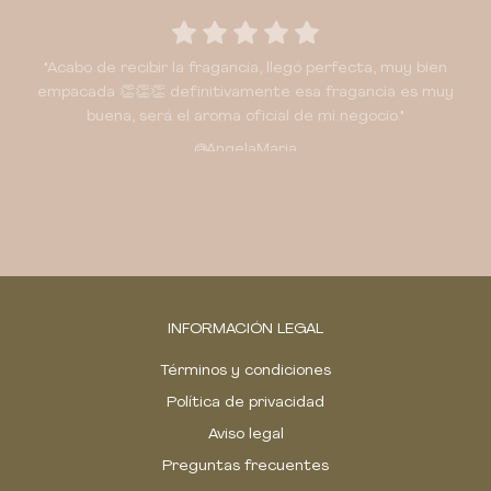
"Wowwwwww!!! Amé todos los aromas!!! Son espectaculares"
"Me encanta llegar a mi casa y sentir ese placer de
"Acabo de recibir la fragancia, llegó perfecta, muy bien
comodidad y frescura que recibo al entrar en ella, y que he
@nandisb
empacada 👏👏👏 definitivamente esa fragancia es muy
conseguido al utilizar las fragancias blassus, sus agradables
buena, será el aroma oficial de mi negocio."
aromas en especial mi favorita vainilla que me envuelve con
ese toque dulce y reconfortante."
@AngelaMaria
@NinaPalacio
INFORMACIÓN LEGAL
Términos y condiciones
Política de privacidad
Aviso legal
Preguntas frecuentes