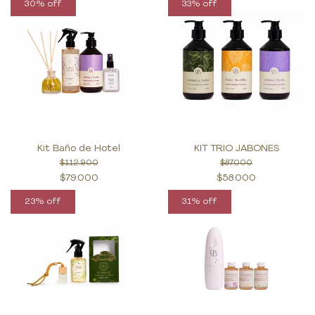
30% off
33% off
Kit Baño de Hotel
KIT TRIO JABONES
$112.900
$87.000
$79.000
$58.000
23% off
31% off