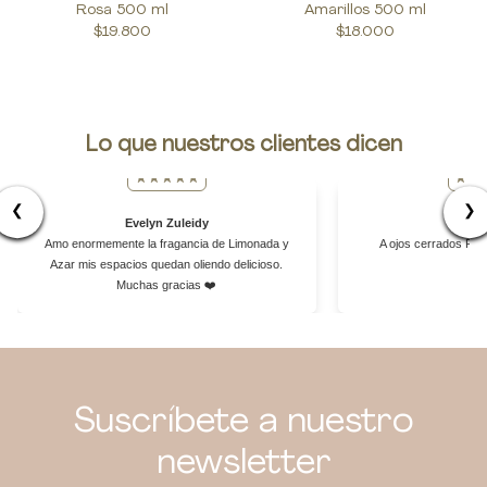
Rosa 500 ml
Amarillos 500 ml
$19.800
$18.000
Lo que nuestros clientes dicen
❮
❯
Evelyn Zuleidy
Yor
Amo enormemente la fragancia de Limonada y
A ojos cerrados Re
Azar mis espacios quedan oliendo delicioso.
Muchas gracias ❤️
Suscríbete a nuestro
newsletter