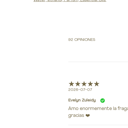
Water, ethanol, Parfum, Essential Oils.
92 OPINIONES
2026-07-07
Evelyn Zuleidy
Amo enormemente la fragan
gracias ❤️