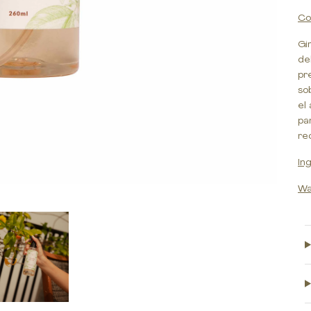
Co
Gi
de
pr
so
el
pa
re
In
Wa