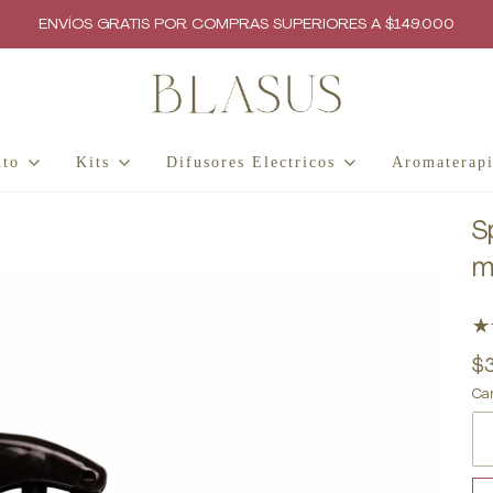
ENVÍOS GRATIS POR COMPRAS SUPERIORES A $149.000
to
Kits
Difusores Electricos
Aromaterap
S
m
$
Ca