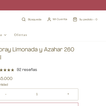
Mi Cuenta
Búsqueda
Su pedido -
0
ia
Ofertas
pray Limonada y Azahar 260
l
92 reseñas
35.000
ntidad
-
+