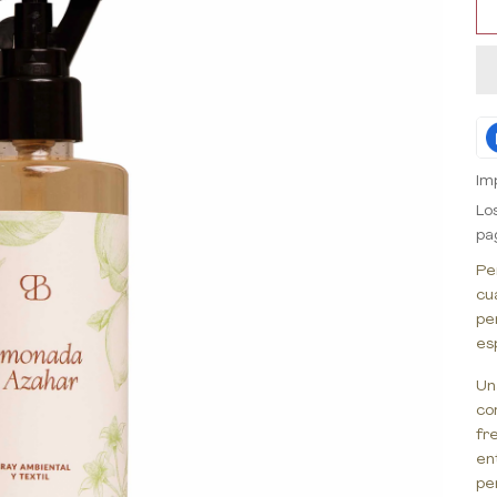
Im
Lo
pa
Pe
cu
pe
es
Un
co
fr
en
pe