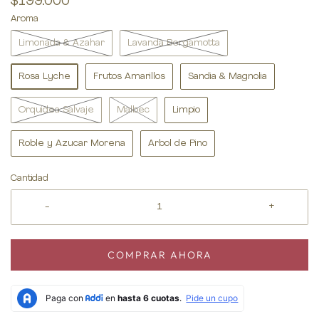
$199.000
Aroma
Limonada & Azahar
Lavanda Bergamotta
Rosa Lyche
Frutos Amarillos
Sandia & Magnolia
Orquidea Salvaje
Malbec
Limpio
Roble y Azucar Morena
Arbol de Pino
Cantidad
-
+
COMPRAR AHORA